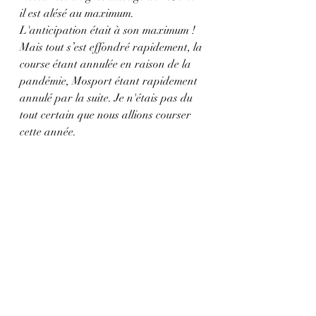
il est alésé au maximum. 
L'anticipation était à son maximum !
Mais tout s’est effondré rapidement, la 
course étant annulée en raison de la 
pandémie, Mosport étant rapidement 
annulé par la suite. Je n'étais pas du 
tout certain que nous allions courser 
cette année. 
Il se trouve que nous sommes arrivés à 
Tremblant fin septembre pour le 
Classique d'automne. C'est toujours 
une période de l'année fantastique 
dans les Laurentides et cette année 
n'a pas fait exception. Le temps était 
magnifique, avec une voiture qui 
roulait bien sans problème (imaginez 
ça !) 
Malheureusement, il n'y avait pas de 