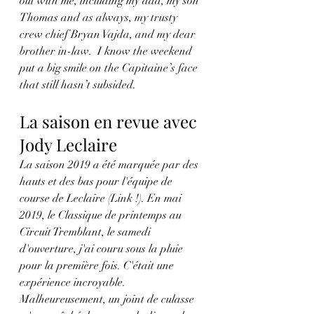
out with me, including my dad, my son 
Thomas and as always, my trusty 
crew chief Bryan Vajda, and my dear 
brother in-law.  I know the weekend 
put a big smile on the Capitaine’s face 
that still hasn’t subsided.
La saison en revue avec 
Jody Leclaire
La saison 2019 a été marquée par des 
hauts et des bas pour l'équipe de 
course de Leclaire (Link !). En mai 
2019, le Classique de printemps au 
Circuit Tremblant, le samedi 
d'ouverture, j'ai couru sous la pluie 
pour la première fois. C'était une 
expérience incroyable. 
Malheureusement, un joint de culasse 