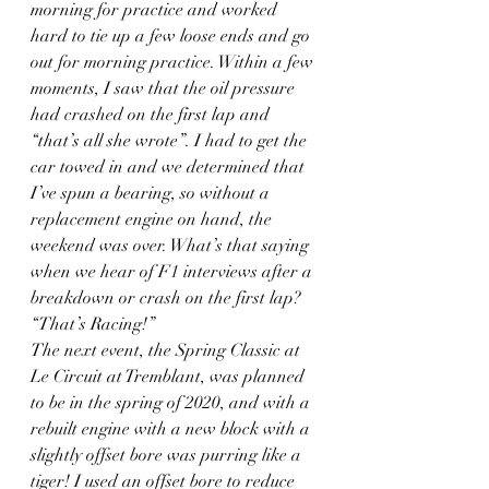
morning for practice and worked 
hard to tie up a few loose ends and go 
out for morning practice. Within a few 
moments, I saw that the oil pressure 
had crashed on the first lap and 
“that’s all she wrote”. I had to get the 
car towed in and we determined that 
I’ve spun a bearing, so without a 
replacement engine on hand, the 
weekend was over. What’s that saying 
when we hear of F1 interviews after a 
breakdown or crash on the first lap?  
“That’s Racing!”
The next event, the Spring Classic at 
Le Circuit at Tremblant, was planned 
to be in the spring of 2020, and with a 
rebuilt engine with a new block with a 
slightly offset bore was purring like a 
tiger! I used an offset bore to reduce 