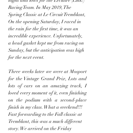
highs and lows for the Leclaire (Link!) 
Racing Team. In May 2019, The 
Spring Classic at Le Circuit Tremblant, 
On the opening Saturday, I raced in 
the rain for the first time, it was an 
incredible experience. Unfortunately, 
a head gasket kept me from racing on 
Sunday, but the anticipation was high 
for the next event. 
Three weeks later we were at Mosport 
for the Vintage Grand Prix, Lots and 
lots of cars on an amazing track, I 
loved every moment of it, even finishing 
on the podium with a second-place 
finish in my class. What a weekend!!!
Fast forwarding to the Fall classic at 
Tremblant, this was a much different 
story. We arrived on the Friday 