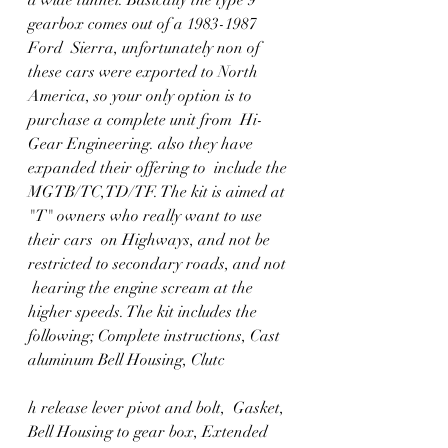
a wide tunnel. Basically the type 9 
gearbox comes out of a 1983-1987 
Ford  Sierra, unfortunately non of 
these cars were exported to North  
America, so your only option is to 
purchase a complete unit from  Hi-
Gear Engineering. also they have 
expanded their offering to  include the 
MGTB/TC,TD/TF. The kit is aimed at 
"T" owners who really want to use 
their cars  on Highways, and not be 
restricted to secondary roads, and not 
 hearing the engine scream at the 
higher speeds. The kit includes the 
following; Complete instructions, Cast  
aluminum Bell Housing, Clutc
h release lever pivot and bolt,  Gasket, 
Bell Housing to gear box, Extended 