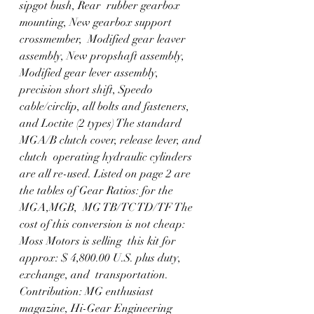
sipgot bush, Rear  rubber gearbox 
mounting, New gearbox support 
crossmember,  Modified gear leaver 
assembly, New propshaft assembly,  
Modified gear lever assembly, 
precision short shift, Speedo  
cable/circlip, all bolts and fasteners, 
and Loctite (2 types) The standard 
MGA/B clutch cover, release lever, and 
clutch  operating hydraulic cylinders 
are all re-used. Listed on page 2 are 
the tables of Gear Ratios: for the 
MGA,MGB,  MG TB/TC TD/TF The 
cost of this conversion is not cheap: 
Moss Motors is selling  this kit for 
approx: $ 4,800.00 U.S. plus duty, 
exchange, and  transportation. 
Contribution: MG enthusiast 
magazine, Hi-Gear Engineering  