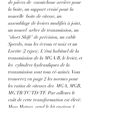
de pièces de  caoutchouc arrière pour 
la boite, un support croisé pour la 
nouvelle  boite de vitesse, un 
assemblage de leviers modifiés à joint, 
un nouvel  arbre de transmission, un 
"short Shift" de précision, un cable  
Speedo, tous les écrous et noix et un 
Loctite (2 types). L'étui habituel de la 
transmission de la MGA/B, le levier, et 
les  cylindres hydrauliques de la 
transmission sont tous ré-usinés. Vous 
trouverez en page 2 les normes pour 
les ratios de vitesses des  MGA, MGB, 
MG TB/TC/TD/TF. Par ailleurs le 
coût de cette transformation est élevé: 
Moss Motors  vend le kit environ 4 
800$ US plus droit de douane et 
accise,  échange et transport. 
Contribution: Magazines de fan de 