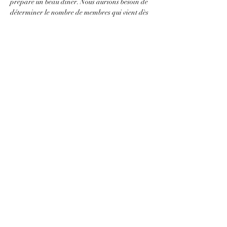
prépare un beau dîner. Nous aurions besoin de 
déterminer le nombre de membres qui vient dès 
jeudi, le 3 octobre. Les couleurs en route 
devront être merveilleuses.
Meet point/point de depart:
Tim Horton's, Chateauguay
262 Boul. St. Jean Baptiste, Chateauguay
From/de Autoroute 30, Exit 38 direction 
Chateauguay
Show More
Share this event