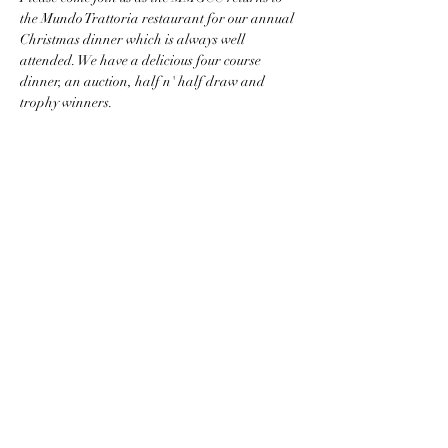
the Mundo Trattoria restaurant for our annual 
Christmas dinner which is always well 
attended. We have a delicious four course 
dinner, an auction, half n' half draw and 
trophy winners.
Cette année nos dons d'enchères vont à 
l'
Entraide St Lambert
 distribue en moyenne 
$4500 par  mois en bon d’achat Maxi et IGA 
pour nos personnes âgées à  très bas revenus  et 
à ces familles dans le besoin surtout les 
monoparentales avec 2 et 4 enfants à leur 
charge. 
Avec
 les dons recueillis nous inscrivons 
aussi les enfants dans les équipes de soccer 
fournissons souliers, chandails etc ainsi que…
Show More